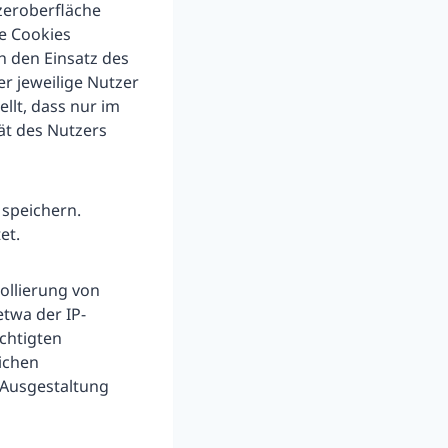
tzeroberfläche
e Cookies
h den Einsatz des
er jeweilige Nutzer
llt, dass nur im
rät des Nutzers
 speichern.
et.
ollierung von
twa der IP-
echtigten
ichen
 Ausgestaltung