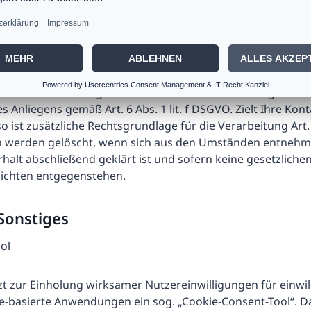
taktaufnahme mit uns (z.B. per Kontaktformular oder E-M
m Zweck der Bearbeitung und Beantwortung Ihres Anliegens
fang – personenbezogene Daten verarbeitet.
r die Verarbeitung dieser Daten ist unser berechtigtes Int
 Anliegens gemäß Art. 6 Abs. 1 lit. f DSGVO. Zielt Ihre Kon
o ist zusätzliche Rechtsgrundlage für die Verarbeitung Art. 6
 werden gelöscht, wenn sich aus den Umständen entnehme
halt abschließend geklärt ist und sofern keine gesetzliche
ichten entgegenstehen.
 Sonstiges
ol
t zur Einholung wirksamer Nutzereinwilligungen für einwil
e-basierte Anwendungen ein sog. „Cookie-Consent-Tool“. D