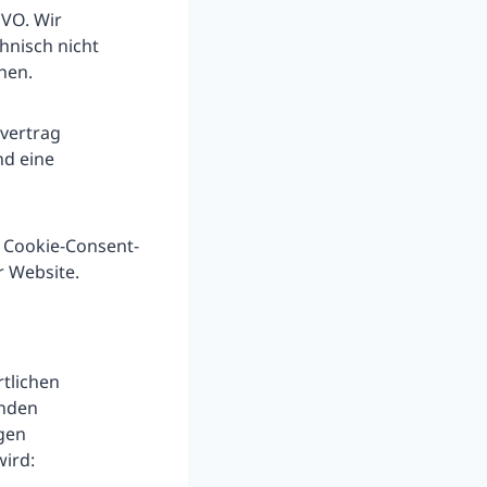
GVO. Wir
chnisch nicht
hen.
svertrag
nd eine
 Cookie-Consent-
r Website.
tlichen
enden
igen
ird: