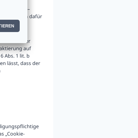
ail) werden –
 und nur im dafür
eresse an der
taktierung auf
 Abs. 1 lit. b
n lässt, dass der
n
ligungspflichtige
as „Cookie-