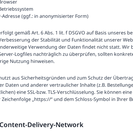
Browser
Betriebssystem
-Adresse (ggf.: in anonymisierter Form)
rfolgt gemäß Art. 6 Abs. 1 lit. f DSGVO auf Basis unseres b
Verbesserung der Stabilität und Funktionalität unserer Webs
nderweitige Verwendung der Daten findet nicht statt. Wir 
e Server-Logfiles nachträglich zu überprüfen, sollten konkre
drige Nutzung hinweisen.
nutzt aus Sicherheitsgründen und zum Schutz der Übertr
 Daten und anderer vertraulicher Inhalte (z.B. Bestellung
ichen) eine SSL-bzw. TLS-Verschlüsselung. Sie können eine
 Zeichenfolge „https://“ und dem Schloss-Symbol in Ihrer B
 Content-Delivery-Network