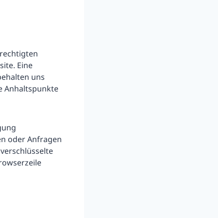
erechtigten
ite. Eine
behalten uns
te Anhaltspunkte
agung
en oder Anfragen
 verschlüsselte
rowserzeile