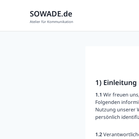
Zum
Inhalt
SOWADE.de
springen
Atelier für Kommunikation
1) Einleitun
1.1
Wir freuen uns,
Folgenden informi
Nutzung unserer W
persönlich identif
1.2
Verantwortliche