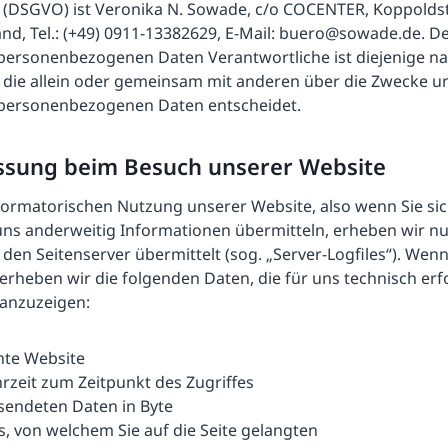
DSGVO) ist Veronika N. Sowade, c/o COCENTER, Koppoldstr
nd, Tel.: (+49) 0911-13382629, E-Mail: buero@sowade.de. De
personenbezogenen Daten Verantwortliche ist diejenige na
, die allein oder gemeinsam mit anderen über die Zwecke un
 personenbezogenen Daten entscheidet.
ssung beim Besuch unserer Website
formatorischen Nutzung unserer Website, also wenn Sie sic
uns anderweitig Informationen übermitteln, erheben wir nu
 den Seitenserver übermittelt (sog. „Server-Logfiles“). Wen
erheben wir die folgenden Daten, die für uns technisch erf
 anzuzeigen:
hte Website
zeit zum Zeitpunkt des Zugriffes
endeten Daten in Byte
, von welchem Sie auf die Seite gelangten