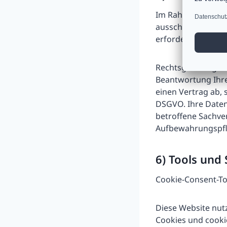
Im Rahmen der Kon
ausschließlich zu
erforderlichen Um
Rechtsgrundlage fü
Beantwortung Ihres
einen Vertrag ab, s
DSGVO. Ihre Daten
betroffene Sachver
Aufbewahrungspfl
6) Tools und
Cookie-Consent-To
Diese Website nutz
Cookies und cooki